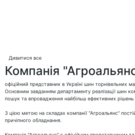
Дивитися все
Компанія "Агроальян
офіційний представник в Україні шин торнівельних ма
Основним завданням департаменту реалізації шин ко
пошук та впровадження найбільш ефективних рішень в
З цією метою на складах компанії "Агроальянс" пості
причіпного обладнання.
Компанія "Агроальянс" є офіційним представником та