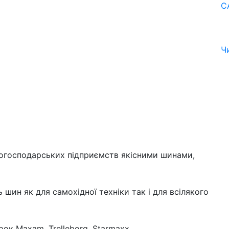
C
Ч
когосподарських підприємств якісними шинами,
 шин як для самохідної техніки так і для всілякого
ок Maxam, Trelleborg, Starmaxx.