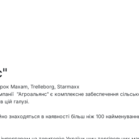
с"
рок Maxam, Trelleborg, Starmaxx
мпанії "Агроальянс" є комплексне забеспечення сільсь
 цій галузі.
йно знаходяться в наявності більш ніж 100 найменуваннь
 імпортером на територію України шин торгівельних мар