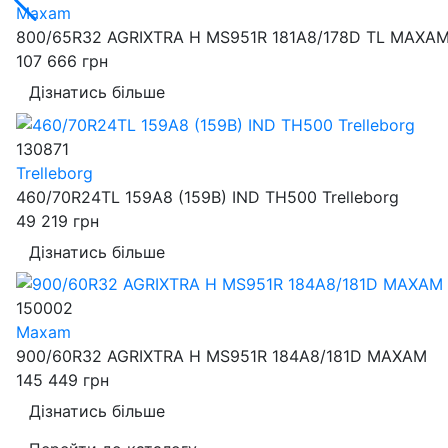
Maxam
800/65R32 AGRIXTRA H MS951R 181A8/178D TL MAXA
107 666
грн
Дізнатись більше
130871
Trelleborg
460/70R24TL 159A8 (159B) IND TH500 Trelleborg
49 219
грн
Дізнатись більше
150002
Maxam
900/60R32 AGRIXTRA H MS951R 184A8/181D MAXAM
145 449
грн
Дізнатись більше