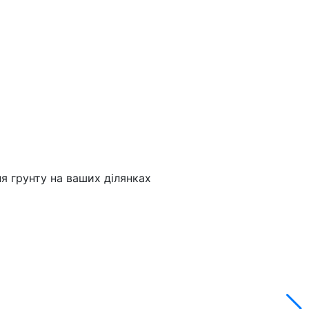
IF
VF
ня грунту на ваших ділянках
У
Ч