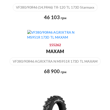
VF380/90R46 (14,9R46) TR-120 TL 173D Starmaxx
46 103
грн
155262
MAXAM
VF380/90R46 AGRIXTRA N MS951R 173D TL MAXAM
68 900
грн