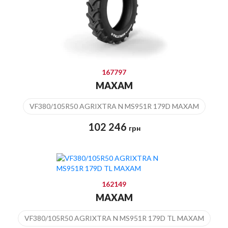
167797
MAXAM
VF380/105R50 AGRIXTRA N MS951R 179D MAXAM
102 246
грн
162149
MAXAM
VF380/105R50 AGRIXTRA N MS951R 179D TL MAXAM