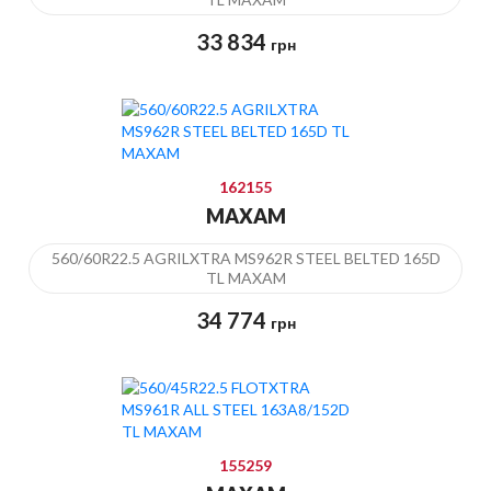
33 834
грн
162155
MAXAM
560/60R22.5 AGRILXTRA MS962R STEEL BELTED 165D
TL MAXAM
34 774
грн
155259