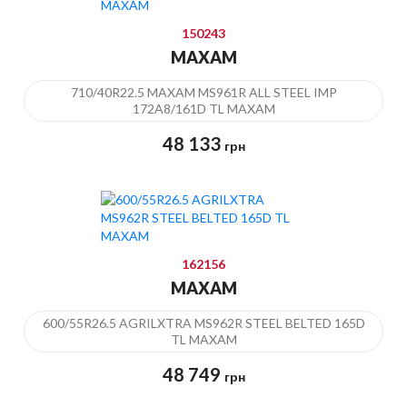
150243
MAXAM
710/40R22.5 MAXAM MS961R ALL STEEL IMP
172A8/161D TL MAXAM
48 133
грн
162156
MAXAM
600/55R26.5 AGRILXTRA MS962R STEEL BELTED 165D
TL MAXAM
48 749
грн