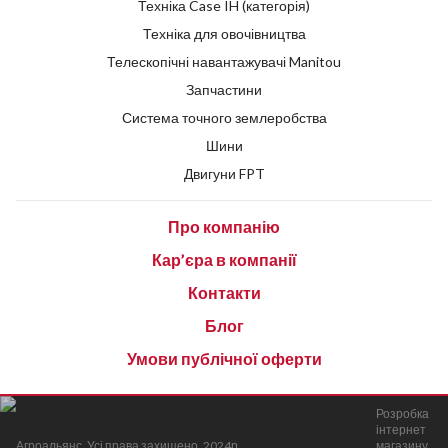
Техніка Case IH (категорія)
Техніка для овочівництва
Телескопічні навантажувачі Manitou
Запчастини
Система точного землеробства
Шини
Двигуни FPT
Про компанію
Кар’єра в компанії
Контакти
Блог
Умови публічної оферти
Розробка
інтернет
Агроальянс. Усі права захищено. 2024р.
магазину