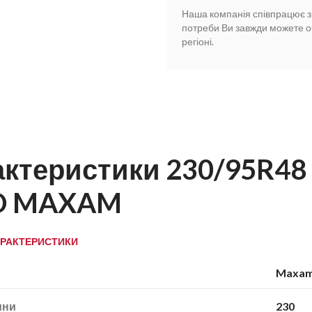
Наша компанія співпрацює з у
потреби Ви завжди можете о
регіоні.
актеристики 230/95R48
D MAXAM
АРАКТЕРИСТИКИ
Maxa
ини
230