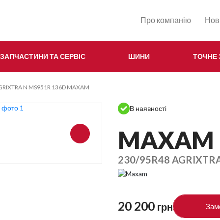
Про компанію
Нов
ЗАПЧАСТИНИ ТА СЕРВІС
ШИНИ
ТОЧНЕ
AGRIXTRA N MS951R 136D MAXAM
В наявності
MAXAM
230/95R48 AGRIXTR
20 200
грн
Зам