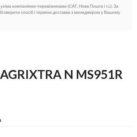
сіма компаніями-перевізниками (САТ, Нова Пошта і т.і.). За
бговорити спосіб і терміни доставки з менеджером у Вашому
 AGRIXTRA N MS951R
m