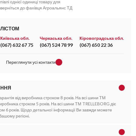
півлі однієї одиниці товару для
зверніться до фахівця Агроальянс ТД
АЛІСТОМ
Київська обл.
Черкаська обл.
Кіровоградська обл.
(067) 632 67 75
(067) 524 78 99
(067) 650 22 36
Переглянути усі контакти
ЕННЯ
рантія від виробника строком 8 років. На всі шини ТМ
виробника строком 5 років. На всі шини ТМ TRELLEBORG діє
ком 6 років. Щодо детальної інформації Ви завжди можете
Вашому регіоні.