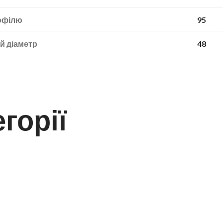
офілю
95
й діаметр
48
горії
163660
STARMAXX
270/95R54 (11.2R54) TR-120 TL 146D/149A8 Starmaxx