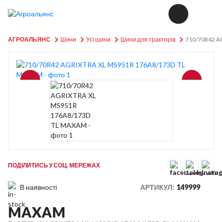
АГРОАЛЬЯНС
Шини
Усі шини
Шини для тракторів
710/70R42 A
ПОДІЛИТИСЬ У СОЦ. МЕРЕЖАХ
В наявності
АРТИКУЛ:
149999
MAXAM