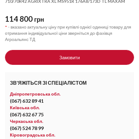
710/70R42 AGRIXTRA XL MS951R 176A8/173D TL MAXAM
114 800
грн
- вказано актуальну ціну при купівлі однієї одиниці товару для
*
отримання індивідуальної ціни зверніться до фахівця
Агроальянс ТД
Замовити
ЗВ’ЯЖІТЬСЯ ЗІ СПЕЦІАЛІСТОМ
Дніпропетровська обл.
(067) 632 89 41
Київська обл.
(067) 632 67 75
Черкаська обл.
(067) 524 78 99
Кіровоградська обл.