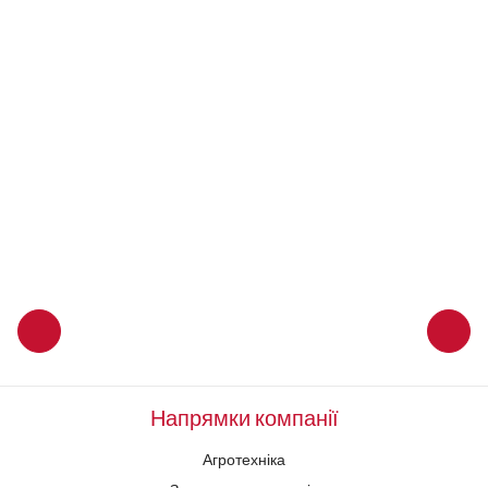
163660
STARMAXX
270/95R54 (11.2R54) TR-120 TL 146D/149A8 Starmaxx
31 568
грн
Напрямки компанії
Агротехніка