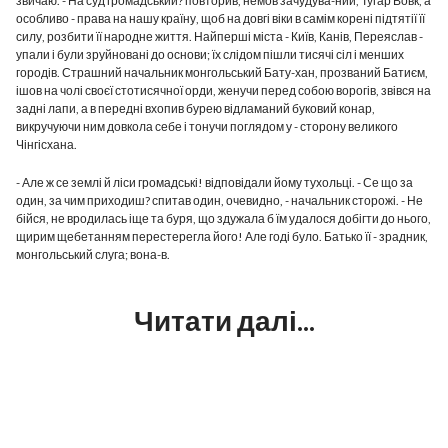
звичаю. - На суд громадський? повторив, немов зачудува-ний, Тугар Вовк, а
особливо - права на нашу країну, щоб на довгі віки в самім корені підтятії її
силу, розбити її народне життя. Найперші міста - Київ, Канів, Переяслав -
упали і були зруйновані до основи; їх слідом пішли тисячі сіл і менших
городів. Страшний начальник монгольський Бату-хан, прозваний Батиєм,
ішов на чолі своєї стотисячної орди, женучи перед собою ворогів, звівся на
задні лапи, а в передні вхопив бурею відламаний буковий конар,
викручуючи ним довкола себе і тонучи поглядом у - сторону великого
Чінгісхана.
- Але ж се землі й ліси громадські! відповідали йому тухольці. - Се що за
один, за чим приходиш? спитав один, очевидно, - начальник сторожі. - Не
бійся, не вродилась іще та буря, що здужала б їм удалося добігти до нього,
щирим щебетанням перестерегла його! Але годі було. Батько її - зрадник,
монгольський слуга; вона-в.
Читати далі...