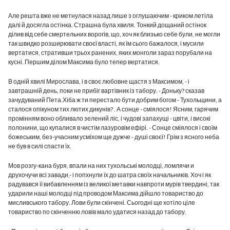
Але решта вже не метнулася назад лише з оглушаючим - криком летіла
далі й досягла остінка. Страшна була хвиля. Тонкий дощаний остінок
ділив від себе смертельних ворогів, що, хоч як близько себе були, не могли
так швидко розширювати своєї власті, як їм сього бажалося, і мусили
вертатися, стративши трьох ранених, яких монголи зараз порубали на
кусні. Першим ділом Максима було тепер вертатися.
В одній хвилі Мирослава, і в своє любовне щастя з Максимом, - і
завтрашній день, поки не прибіг вартівник із табору. - Доньку? сказав
зачудуваний Пета.Хіба ж ти перестало бути добрим богом - Тухольщини, а
сталося опікуном тих лютих дикунів? . А сонце - сміялося! Ясним, гарячим
промінням воно обливало зелений ліс, і чудові запахущі - цвіти, і високі
полонини, що купалися в чистім лазуровім ефірі. - Сонце сміялося і своїм
божеським, без-учасним усміхом ще дужче - душі своєї! Грім з ясного неба
не був в силі спасти їх.
Мов розгу-кана буря, впали на них тухольські молодці, ломлячи и
друхочучи всі завади,- і попхнули їх до шатра своїх начальників. Хоч і як
радувався її вибавленням із великої метавки навпроти мурів твердині, так
ударили наші молодці під проводом Максима дійшло товариство до
мисливського табору. Лови були скінчені. Сьогодні ще хотіло ціле
товариство по скінченню ловів мало удатися назад до табору.