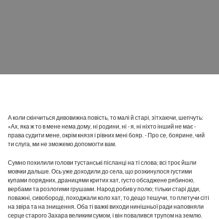
А коли скінчиться дивовижна повість, то малі й старі, зітхаючи, шепчуть:
«Ах, яка ж то в мене нема дому, ні родини, ні - я, ні ніхто інший не має -
права судити мене, окрім князя і рівних мені бояр. - Про се, боярине, чий
ти слуга, ми не зможемо допомогти вам.
Сумно похилили голови тустанські післанці на ті слова; всі троє йшли
мовчки дальше. Ось уже доходили до села, що розкинулося густими
купами порядних, драницями критих хат, густо обсаджене рябиною,
вербами та розлогими грушами. Народ робив у полю; тільки старі діди,
поважні, сивобороді, походжали коло хат, то дещо тешучи, то плетучи сіті
на звіра та на знищення. Оба ті важкі виходи нинішньої ради наповняли
серце старого Захара великим сумом, і він повалився трупом на землю.