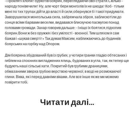
- Прокляті хлопи! буркотів боярин, переглядаючи свої страти.Скілько -
народу понівечили! Ну, але чорт бери монголів їх не шкода! Коб - тільки
мені по тих трупах дійти до власті й сили,обернувся б і такої придумати.
Заворушилася монгольська сила, забряжчала зброя, заблискотіли до
сонця всіми барвами веселки, видавався блискучою пасмугою понад
головами громади. Захар говорив дальше: - І ніщо їх боятися,підхопив
боярин.Вони ж без оружжя і без умілості - воєнної. Тим шляхом я сам
бажав і «шукав смерті!» Так думав Максим, наближаючись до будинків
боярських на горбку над Опором.
Дім боярина збудований був із грубих, у чотири гранки гладко обтесаних і
гиблем на споєннях вигладжених ялиць, будованих в угла, так, як тепер ще
будують наші сільські хати. Покритий був грубими драницями,
обмазаними зверха грубою верствою червоної, в воді не розмокаючої
глини. Вікка, як і перед давніми віками. Але все інше як же ми можемо
повірити тобі.
Читати далі...