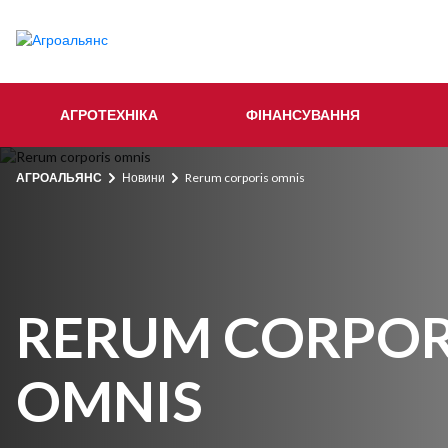
АГРОТЕХНІКА
ФІНАНСУВАННЯ
АГРОАЛЬЯНС
Новини
Rerum corporis omnis
RERUM CORPOR
OMNIS