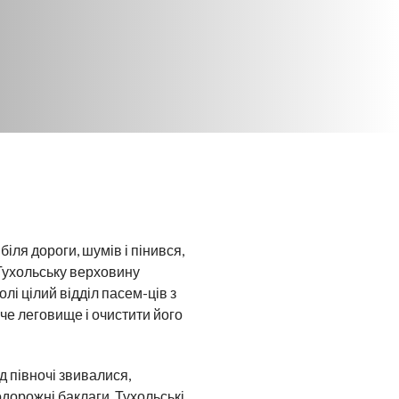
біля дороги, шумів і пінився,
 Тухольську верховину
лі цілий відділ пасем-ців з
че леговище і очистити його
д півночі звивалися,
дорожні баклаги. Тухольські