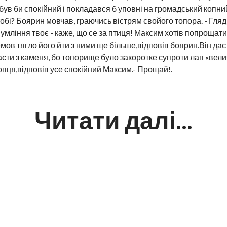
ув би спокійний і покладався б уповні на громадський копний
обі? Боярин мовчав, граючись вістрям свойого топора. - Гляд
сумління твоє - каже, що се за птиця! Максим хотів попрощати
ов тягло його йти з ними ще більше,відповів боярин.Він дає ї
асти з каменя, бо топорище було закоротке супроти лап «велич
опця,відповів усе спокійний Максим.- Прощай!.
Читати далі...