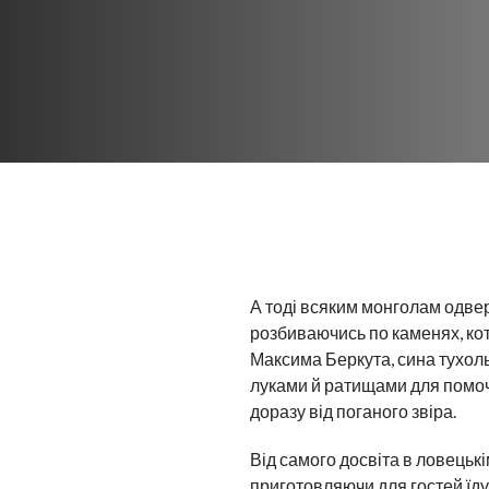
А тоді всяким монголам одверта
розбиваючись по каменях, кот
Максима Беркута, сина тухольс
луками й ратищами для помоч
доразу від поганого звіра.
Від самого досвіта в ловецькі
приготовляючи для гостей їду