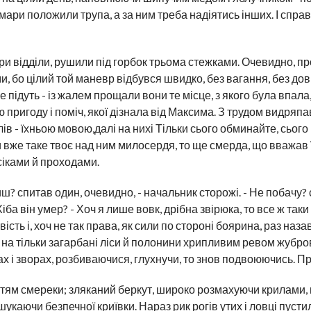
 мари положили трупа, а за ним треба надіятись інших. І справ
 три відділи, рушили під горбок трьома стежками. Очевидно, п
и, бо цілий той маневр відбувся швидко, без вагання, без до
 підуть - із жалем прощали вони те місце, з якого була впала
пригоду і поміч, якої дізнала від Максима. З трудом видряпа
в - їхньою мовою,далі на нихі Тільки сього обминайте, сього 
и вже таке твоє над ним милосердя, то ще смерда, що вважав ї
сіками й проходами.
иш? спитав один, очевидно, - начальник сторожі. - Не побачу
ба він умер? - Хоч я лише вовк, дрібна звірюка, то все ж та
вість і, хоч не так права, як сили по стороні боярина, раз на
и на тільки загарбані ліси й полонини хрипливим ревом жубро
ах і зворах, розбиваючися, глухнучи, то знов подвоюючись. П
тям смереки; зляканий беркут, широко розмахуючи крилами, 
шукаючи безпечної криївки. Нараз рик рогів утих і ловці пуст