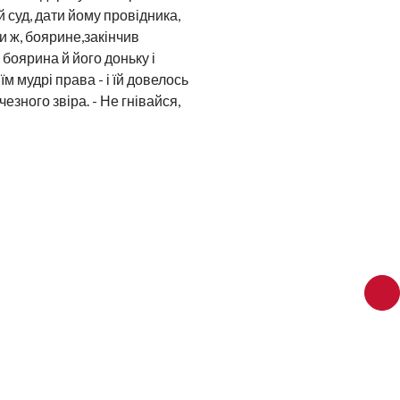
 суд, дати йому провідника,
и ж, боярине,закінчив
 боярина й його доньку і
м мудрі права - і їй довелось
езного звіра. - Не гнівайся,