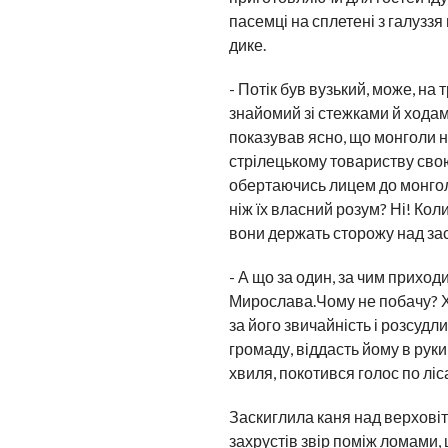
пасемці на сплетені з галуззя
дике.
- Потік був вузький, може, на
знайомий зі стежками й ходам
показував ясно, що монголи не
стрілецькому товариству свою 
обертаючись лицем до монголі
ніж їх власний розум? Ні! Кол
вони держать сторожу над за
- А що за один, за чим приход
Мирослава.Чому не побачу? Хі
за його звичайність і розсудли
громаду, віддасть йому в рук
хвиля, покотився голос по ліс
Заскиглила каня над верховіт
захрустів звір поміж ломами, 