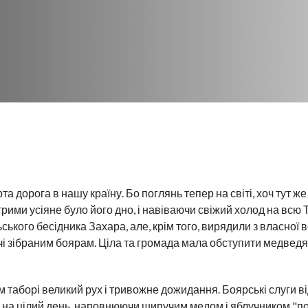
 дорога в нашу країну. Бо поглянь тепер на світі, хоч тут же 
рими усіяне було його дно, і навіваючи свіжий холод на всю
ького бесідника Захара, але, крім того, вирядили з власної во
і зібраним боярам. Ціла та громада мала обступити медведя
м таборі великий рух і тривожне дожидання. Боярські слуги ві
 на цілий день, наповнюючи шипучим медом і яблучником "по