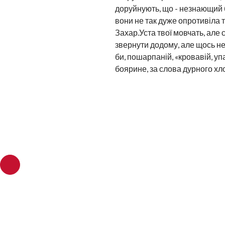
доруйнують, що - незнающий б
вони не так дуже опротивіла т
Захар.Уста твої мовчать, але 
звернути додому, але щось нем
би, пошарпаній, «кровавій, уп
боярине, за слова дурного хл