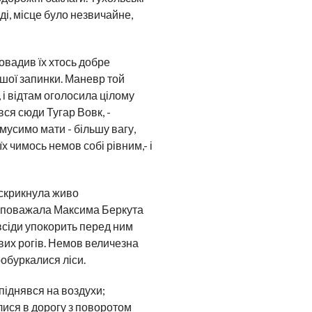
ді, місце було незвичайне,
ровадив їх хтось добре
вшої запинки. Маневр той
, і відтам оголосила цілому
вся сюди Тугар Вовк, -
мусимо мати - більшу вагу,
х чимось немов собі рівним,- і
? скрикнула живо
ки поважала Максима Беркута
завсіди упокорить перед ним
вих рогів. Немов величезна
робуркалися ліси.
піднявся на воздухи;
илися в дорогу з поворотом